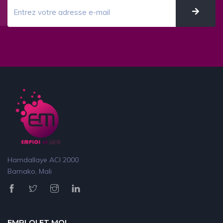
Hamdallaye ACI 2000
Bamako, Mali
EMPLOI ET MOI