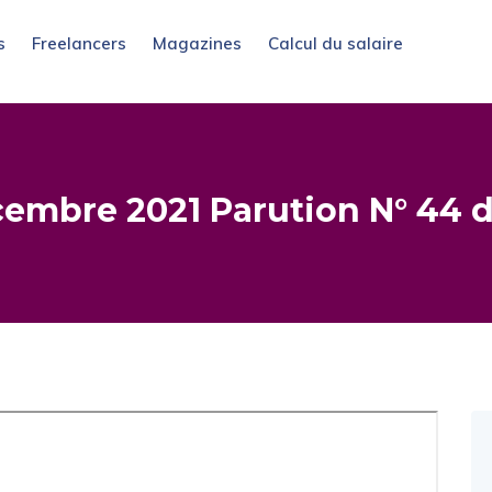
s
Freelancers
Magazines
Calcul du salaire
embre 2021 Parution N° 44 d