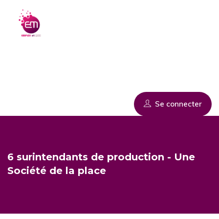
Offres d'emploi
CVthèques
Freelancers
Magazines
Calcul du salaire
S'inscrire
Se connecter
6 surintendants de production - Une
Société de la place