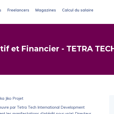
s
Freelancers
Magazines
Calcul du salaire
tif et Financier - TETRA TEC
ka Jiko Projet
 œuvre par Tetra Tech International Development
t les manifestations d’intérêt pour un(e) Directeur